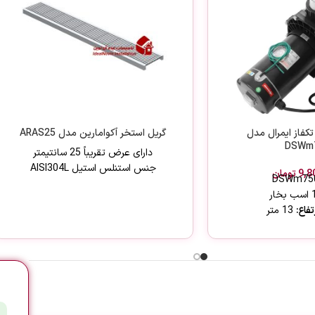
کفاز ایمرال مدل
گریل استخر آکوامارین مدل ARAS25
DSWm
دارای عرض تقریباً 25 سانتیمتر
جنس استنلس استیل AISI304L
9,8
تومان
فاع:
13 متر
ورودی:
2"
خروجی:
2"