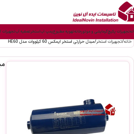
نه
تجهیزات پکیج
گرمایشی و موتورخانه
تهویه مطبوع
پمپ آب
استخر
تصفیه آب
تجهیزات ک
خانه
تجهیزات استخر
مبدل حرارتی استخر ایمکس 60 کیلووات مدل HE60
مبدل