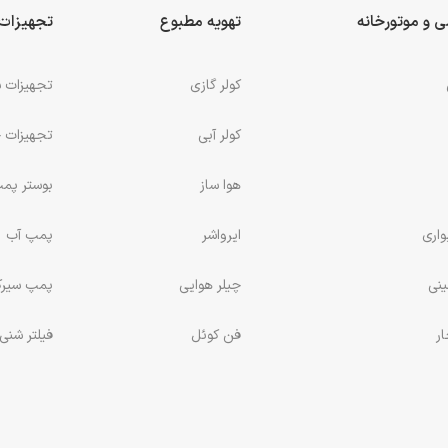
 و موتورخانه
تهویه مطبوع
تجهیزات
کولر گازی
تجهیزات س
کولر آبی
تجهیزات 
هوا ساز
بوستر پم
واری
ایرواشر
پمپ آب
ینی
چیلر هوایی
پمپ سیرکو
ر
فن کوئل
فیلتر شنی