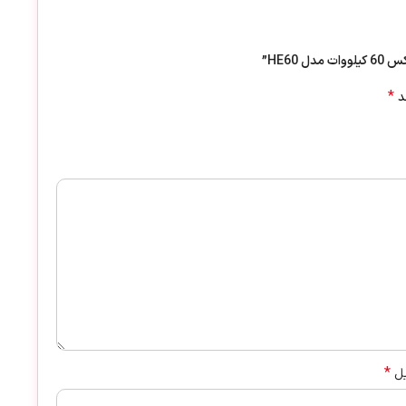
HE60”
*
ند
*
یل