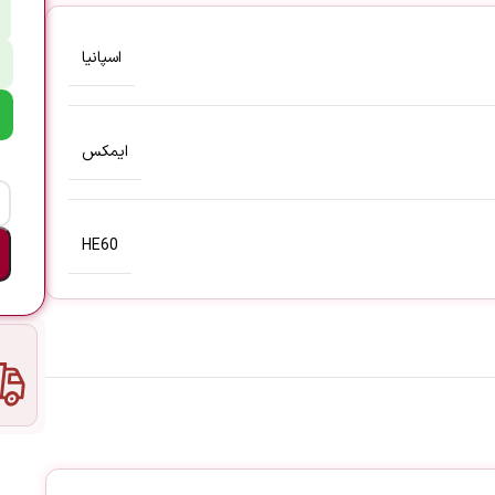
اسپانیا
ایمکس
HE60